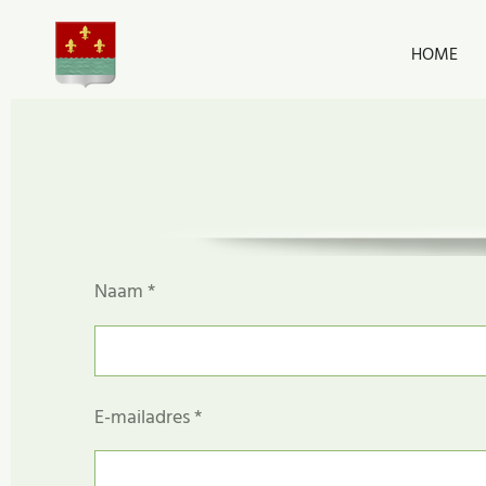
Ga
HOME
direct
naar
de
hoofdinhoud
Naam *
E-mailadres *